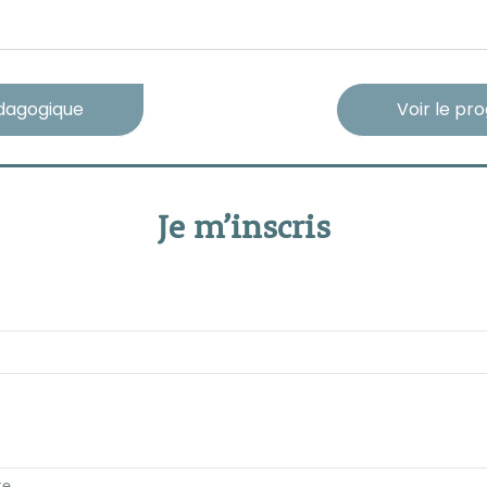
édagogique
Voir le pr
Je m’inscris