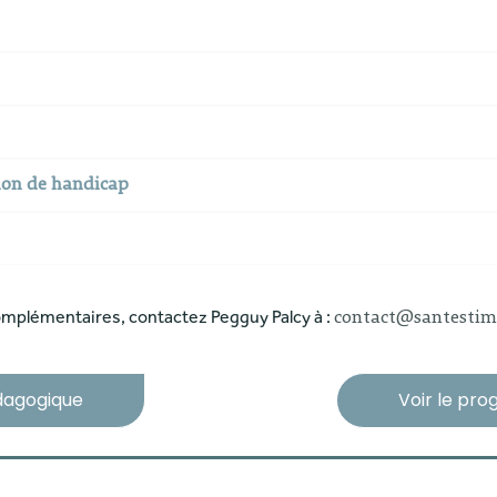
tion de handicap
mplémentaires, contactez Pegguy Palcy à :
contact@santestim
édagogique
Voir le pr