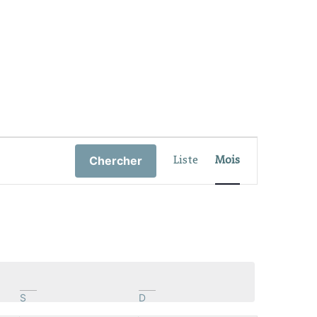
Navigation de vues Évènement
Chercher
Liste
Mois
S
D