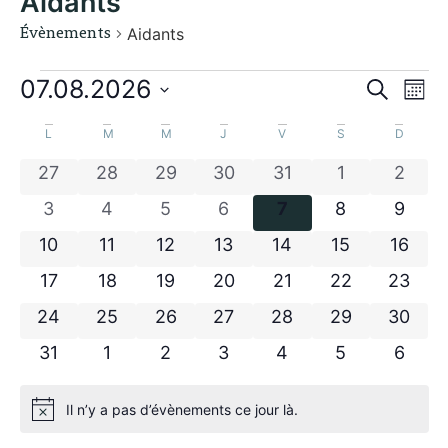
Aidants
Aidants
Évènements
Navigation
Rec
07.08.2026
Recherch
Mois
Sélectionnez
et
Calendrier
une
L
M
M
J
V
S
D
date.
navi
de
0 évènements
0 évènements
0 évènements
0 évènements
0 évènements
0 évènement
0 évè
27
28
29
30
31
1
2
de
Évènements
0 évènements
0 évènements
0 évènements
0 évènements
0 évènements
0 évènement
0 évè
3
4
5
6
7
8
9
vue
0 évènements
0 évènements
0 évènements
0 évènements
0 évènements
0 évènement
0 évè
10
11
12
13
14
15
16
Évè
0 évènements
0 évènements
0 évènements
0 évènements
0 évènements
0 évènement
0 évèn
17
18
19
20
21
22
23
0 évènements
0 évènements
0 évènements
0 évènements
0 évènements
0 évènement
0 évèn
24
25
26
27
28
29
30
0 évènements
0 évènements
0 évènements
0 évènements
0 évènements
0 évènement
0 évè
31
1
2
3
4
5
6
Il n’y a pas d’évènements ce jour là.
Notice